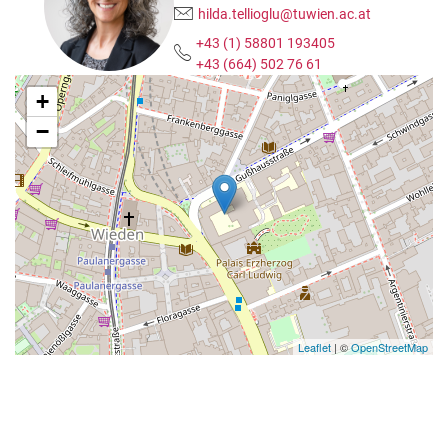
hilda.tellioglu@tuwien.ac.at
+43 (1) 58801 193405
+43 (664) 502 76 61
+
−
Leaflet
| ©
OpenStreetMap