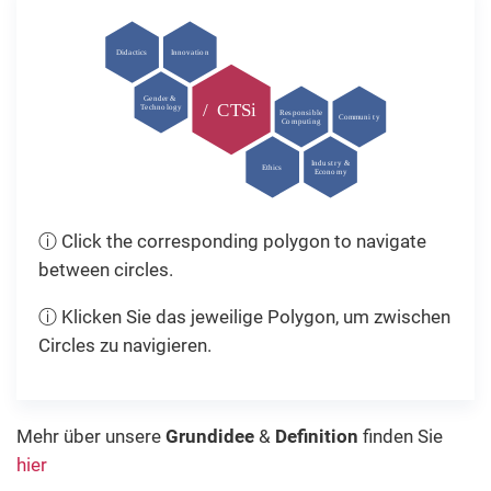
Di
d
a
c
tics
In
n
ov
a
ti
o
n
Ge
n
der &
/
C
T
Si
T
e
c
h
n
o
l
o
g
y
R
es
p
o
nsi
b
l
e
C
o
mmuni
t
y
C
o
m
p
u
ti
n
g
I
n
du
s
t
r
y &
Ethics
E
c
o
n
o
m
y
ⓘ Click the corresponding polygon to navigate
between circles.
ⓘ Klicken Sie das jeweilige Polygon, um zwischen
Circles zu navigieren.
Mehr über unsere
Grundidee
&
Definition
finden Sie
hier