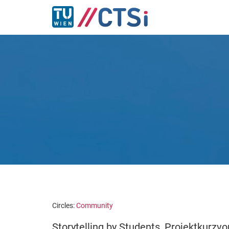
Circles:
Community
Storytelling by Students, Projektkurzvo