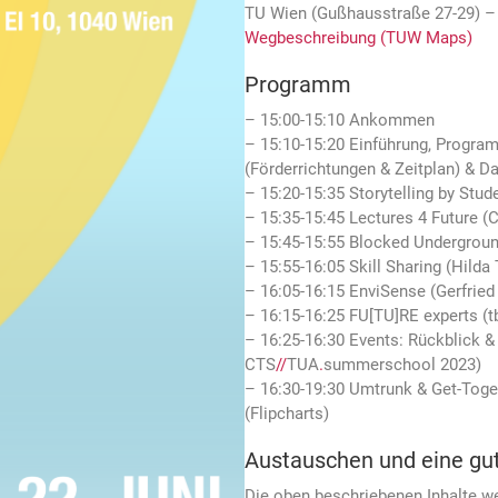
TU Wien (Gußhausstraße 27-29) –
Wegbeschreibung (TUW Maps)
Programm
– 15:00-15:10 Ankommen
– 15:10-15:20 Einführung, Progra
(Förderrichtungen & Zeitplan) & Da
– 15:20-15:35 Storytelling by Stud
– 15:35-15:45 Lectures 4 Future (C
– 15:45-15:55 Blocked Undergroun
– 15:55-16:05 Skill Sharing (Hilda 
– 16:05-16:15 EnviSense (Gerfrie
– 16:15-16:25 FU[TU]RE experts (t
– 16:25-16:30 Events: Rückblick 
CTS
//
TUA
.
summerschool 2023)
– 16:30-19:30 Umtrunk & Get-Toge
(Flipcharts)
Austauschen und eine gut
Die oben beschriebenen Inhalte 