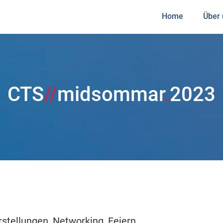
Home
Über
CTS
//
midsommar
.
rstellungen, Networking, Feiern