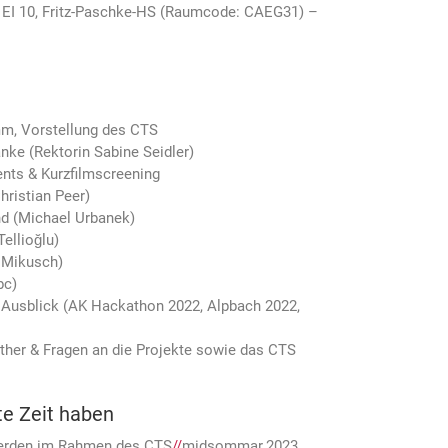
 EI 10, Fritz-Paschke-HS (Raumcode: CAEG31) –
mm, Vorstellung des CTS
nke (Rektorin Sabine Seidler)
ents & Kurzfilmscreening
hristian Peer)
d (Michael Urbanek)
Tellioğlu)
d Mikusch)
bc)
& Ausblick (AK Hackathon 2022, Alpbach 2022,
ther & Fragen an die Projekte sowie das CTS
e Zeit haben
werden im Rahmen des CTS
//
midsommar
.
2023